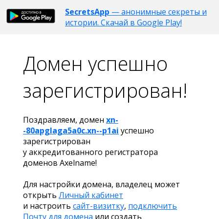
SecretsApp
— анонимные секреты и
истории. Скачай в Google Play!
Домен успешно
зарегистрирован!
Поздравляем, домен
xn-
-80apglaga5a0c.xn--p1ai
успешно
зарегистрирован
у аккредитованного регистратора
доменов Axelname!
Для настройки домена, владелец может
открыть
Личный кабинет
и настроить
сайт-визитку
,
подключить
Почту для домена
или создать